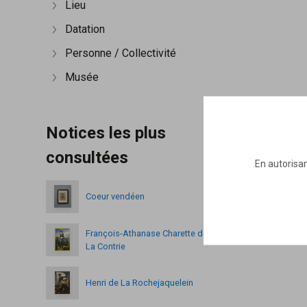
Lieu
Afficher plus
Datation
Afficher plus
Personne / Collectivité
Afficher plus
Musée
Afficher plus
Notices les plus
consultées
En autorisan
Coeur vendéen
François-Athanase Charette de
La Contrie
Henri de La Rochejaquelein