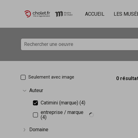
ACCUEIL
LES MUSÉ
Accèder directement au contenu
Accèder directement au contenu
Seulement avec image
0 résulta
Auteur
Afficher plus
Catimini (marque) (4)
entreprise / marque
(4)
Domaine
Afficher plus