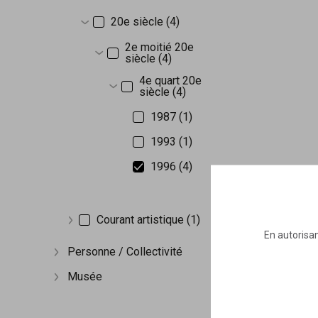
Afficher plus
20e siècle (4)
Afficher plus
2e moitié 20e
siècle (4)
Afficher plus
4e quart 20e
siècle (4)
Afficher plus
1987 (1)
1993 (1)
1996 (4)
Courant artistique (1)
Afficher plus
En autorisan
Personne / Collectivité
Afficher plus
Musée
Afficher plus