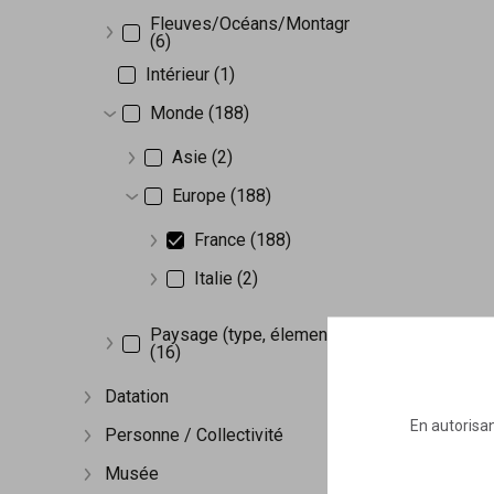
Fleuves/Océans/Montagnes
(6)
Afficher plus
Intérieur (1)
Monde (188)
Afficher plus
Asie (2)
Afficher plus
Europe (188)
Afficher plus
France (188)
Afficher plus
Italie (2)
Afficher plus
Paysage (type, élement)
(16)
Afficher plus
Datation
Afficher plus
En autorisan
Personne / Collectivité
Afficher plus
Musée
Afficher plus