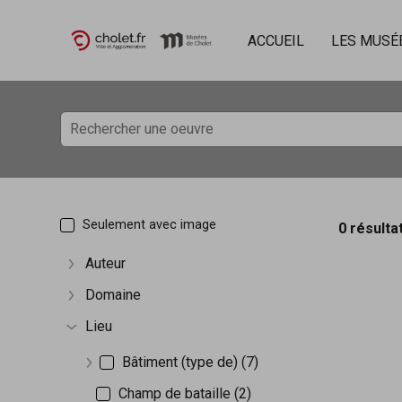
ACCUEIL
LES MUSÉ
Accèder directement au contenu
Accèder directement au contenu
Seulement avec image
0 résulta
Auteur
Afficher plus
Domaine
Afficher plus
Lieu
Afficher plus
Bâtiment (type de) (7)
Afficher plus
Champ de bataille (2)