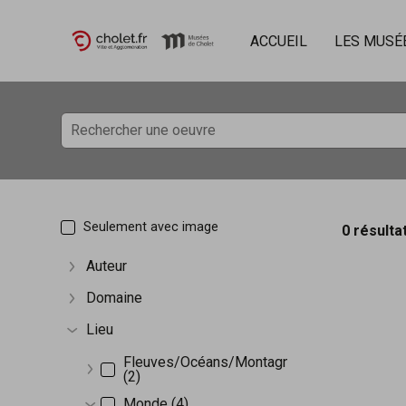
ACCUEIL
LES MUSÉ
Accèder directement au contenu
Accèder directement au contenu
Seulement avec image
0 résulta
Auteur
Afficher plus
Domaine
Afficher plus
Lieu
Afficher plus
Fleuves/Océans/Montagnes
(2)
Afficher plus
Monde (4)