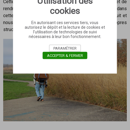
Utilisation des
Cette vie végétale qui ne parle pas, ne cesse d’habiter et de
cookies
rendre habitable le moindre espace de vide, se situe dans
cette recherche d’équilibre entre le détruit et le construit et
nous interroge sur le regard que nous portons à nos propres
En autorisant ces services tiers, vous
autorisez le dépôt et la lecture de cookies et
structures urbaines et à notre environnement.
l'utilisation de technologies de suivi
nécessaires à leur bon fonctionnement.
PARAMÉTRER
ACCEPTER & FERMER