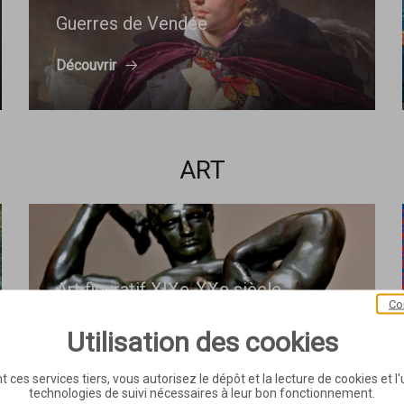
Guerres de Vendée
Découvrir
ART
Art figuratif XIXe-XXe siècle
Co
Découvrir
Utilisation des cookies
t ces services tiers, vous autorisez le dépôt et la lecture de cookies et l'u
technologies de suivi nécessaires à leur bon fonctionnement.