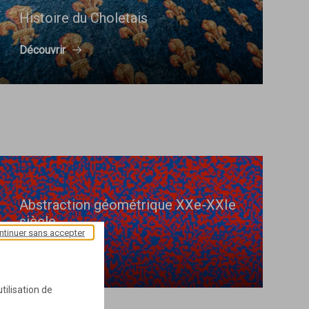
Histoire du Choletais
Découvrir
Abstraction géométrique XXe-XXIe
siècle
ntinuer sans accepter
Découvrir
tilisation de