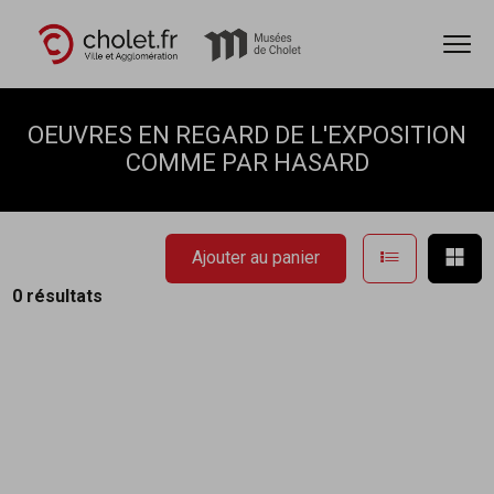
Ouvr
Accèder directement au contenu
Accèder directement au contenu
OEUVRES EN REGARD DE L'EXPOSITION
COMME PAR HASARD
Afficher en
Aff
Ajouter au panier
0 résultats