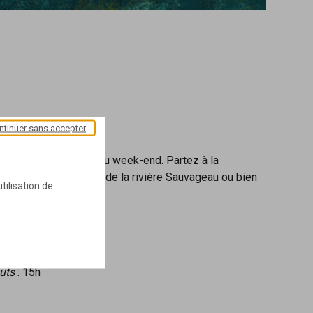
ntinuer sans accepter
 portes tout au long du week-end. Partez à la
ancienne blanchisserie de la rivière Sauvageau ou bien
tilisation de
!
uts
: 15h