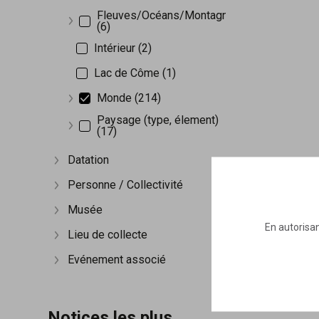
Fleuves/Océans/Montagnes
(6)
Afficher plus
Intérieur (2)
Lac de Côme (1)
Monde (214)
Afficher plus
Paysage (type, élement)
(17)
Afficher plus
Datation
Afficher plus
Personne / Collectivité
Afficher plus
Musée
Afficher plus
En autorisan
Lieu de collecte
Afficher plus
Evénement associé
Afficher plus
Notices les plus