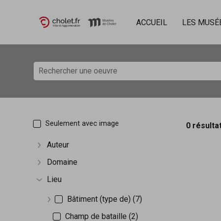
ACCUEIL
LES MUSÉ
Accèder directement au contenu
Accèder directement au contenu
Seulement avec image
0 résulta
Auteur
Afficher plus
Domaine
Afficher plus
Lieu
Afficher plus
Bâtiment (type de) (7)
Afficher plus
Champ de bataille (2)