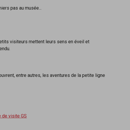
emiers pas au musée...
its visiteurs mettent leurs sens en éveil et
tendu.
vrent, entre autres, les aventures de la petite ligne
e de visite GS