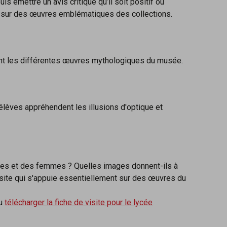
s émettre un avis critique qu’il soit positif ou
uie sur des œuvres emblématiques des collections.
rent les différentes œuvres mythologiques du musée.
s élèves appréhendent les illusions d'optique et
mes et des femmes ? Quelles images donnent-ils à
 visite qui s'appuie essentiellement sur des œuvres du
u
télécharger la fiche de visite pour le lycée