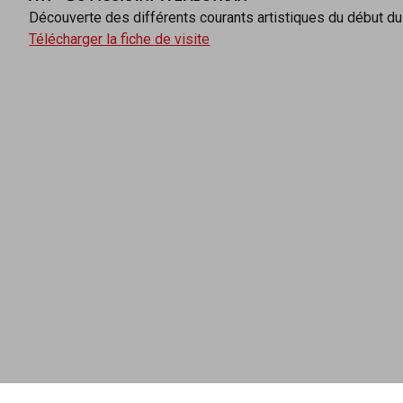
Découverte des différents courants artistiques du début du
Télécharger la fiche de visite
es