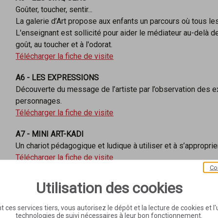
Goûter, toucher, sentir...
La galerie d’Art propose aux enfants un parcours où tous le
L'enseignant est sollicité pour aider le médiateur au-delà 
goût, au toucher et à l'odorat.
Télécharger la fiche de visite
A6 - LES EXPRESSIONS
Découverte du message de l’artiste par l’observation des 
personnages.
Télécharger la fiche de visite
A7 - MINI ART-KADI
Un chariot pédagogique et ludique à utiliser et à s’approprier
Télécharger la fiche de visite
Co
A8 - ART-KADI
Utilisation des cookies
Un chariot pédagogique et ludique à utiliser et à s’approprier
Télécharger la fiche de visite
t ces services tiers, vous autorisez le dépôt et la lecture de cookies et l'u
technologies de suivi nécessaires à leur bon fonctionnement.